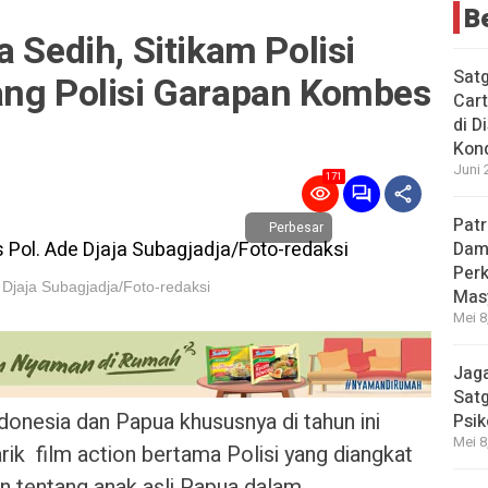
B
 Sedih, Sitikam Polisi
Sat
ang Polisi Garapan Kombes
Cart
di D
Kond
Juni 
171
Patr
Perbesar
Dama
Per
Djaja Subagjadja/Foto-redaksi
Mas
Mei 8
Jaga
Satg
donesia dan Papua khususnya di tahun ini
Psik
Mei 8
ik film action bertama Polisi yang diangkat
an tentang anak asli Papua dalam