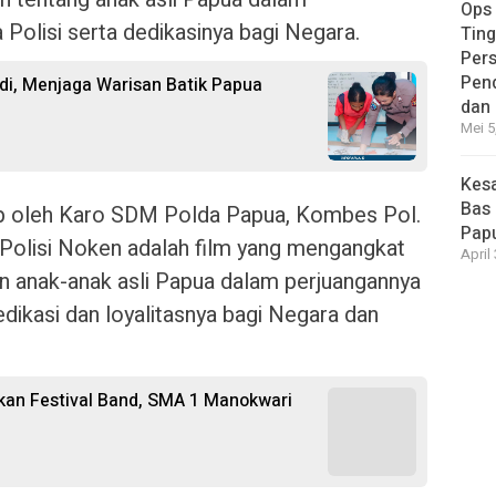
Ops
Polisi serta dedikasinya bagi Negara.
Ting
Per
Pen
ldi, Menjaga Warisan Batik Papua
dan
Mei 5
Kesa
Bas 
rap oleh Karo SDM Polda Papua, Kombes Pol.
Pap
 Polisi Noken adalah film yang mengangkat
April
n anak-anak asli Papua dalam perjuangannya
edikasi dan loyalitasnya bagi Negara dan
an Festival Band, SMA 1 Manokwari