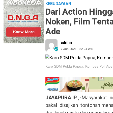
KEBUDAYAAN
Dari Action Hingga
Noken, Film Tent
Ade
admin
7 Jan 2021 - 22:24 WIB
Karo SDM Polda Papua, Kombes Pol. Ade 
JAYAPURA IP ,-
Masyarakat In
bakal disajikan tontonan menar
dari kisah nyata dan pengalam