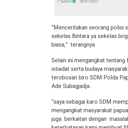
admin
28/07/2022
“Menceritakan seorang polisi se
sekelas Bintara ya sekelas bri
biasa,” terangnya
Selain ini mengangkat tentang P
istiadat serta budaya masyarak
terobosan biro SDM Polda Papu
Ade Subagjadja.
“saya sebagai karo SDM mempun
mengangkat masyarakat papua b
juga berkaitan dengan masala
keterbatasan kami membuat fil