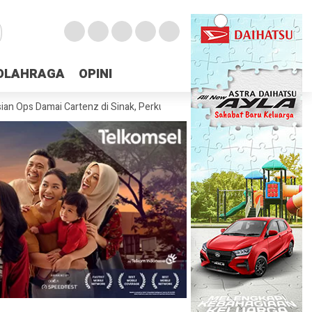
OLAHRAGA
OLAHRAGA
OPINI
OPINI
amai Cartenz di Sinak, Perkuat Pendekatan Humanis Bersama Masyarakat