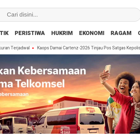
TIK
TIK
PERISTIWA
PERISTIWA
HUKRIM
HUKRIM
EKONOMI
EKONOMI
RAGAM
RAGAM
dwal
Kaops Damai Cartenz-2026 Tinjau Pos Satgas Kepolisian Ops D