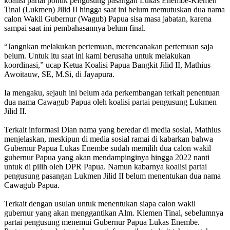
koalisi partai politik pengusung pasangan Lukas Enembe-Klemen
Tinal (Lukmen) Jilid II hingga saat ini belum memutuskan dua nama
calon Wakil Gubernur (Wagub) Papua sisa masa jabatan, karena
sampai saat ini pembahasannya belum final.
“Jangnkan melakukan pertemuan, merencanakan pertemuan saja
belum. Untuk itu saat ini kami berusaha untuk melakukan
koordinasi,” ucap Ketua Koalisi Papua Bangkit Jilid II, Mathius
Awoitauw, SE, M.Si, di Jayapura.
Ia mengaku, sejauh ini belum ada perkembangan terkait penentuan
dua nama Cawagub Papua oleh koalisi partai pengusung Lukmen
Jilid II.
Terkait informasi Dian nama yang beredar di media sosial, Mathius
menjelaskan, meskipun di media sosial ramai di kabarkan bahwa
Gubernur Papua Lukas Enembe sudah memilih dua calon wakil
gubernur Papua yang akan mendampinginya hingga 2022 nanti
untuk di pilih oleh DPR Papua. Namun kabarnya koalisi partai
pengusung pasangan Lukmen Jilid II belum menentukan dua nama
Cawagub Papua.
Terkait dengan usulan untuk menentukan siapa calon wakil
gubernur yang akan menggantikan Alm. Klemen Tinal, sebelumnya
partai pengusung menemui Gubernur Papua Lukas Enembe.