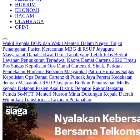
HUKRIM
EKONOMI
RAGAM
OLAHRAGA
OPINI
Wakil Kepala BGN dan Wakil Menteri Dalam Negeri Tinjau
Penanganan Pasien Keracunan MBG di RSUP Jayapura
Masyarakat Dapat Jadwal Ukur Tanah yang Lebih Jelas Berkat
Layanan Pengukuran Terjadwal
Kaops Damai Cartenz-2026 Tinjau
Pos Satgas Kepolisian Ops Damai Cartenz di Sinak, Perkuat
Pendekatan Humanis Bersama Masyarakat
Patroli Humanis Satgas
Kepolisian Ops Damai Cartenz di Puncak Jaya Pererat Kedekatan
dengan Masyarakat
RSUP Jayapura Berikan Penanganan Medis
kepada Delapan Pasien Asal Distrik Depapre
Rakor Bersama
Pemda Se-NTT, Menteri Nusron Minta Dukungan Kepala Daerah
Wujudkan Transformasi Layanan Pertanahan