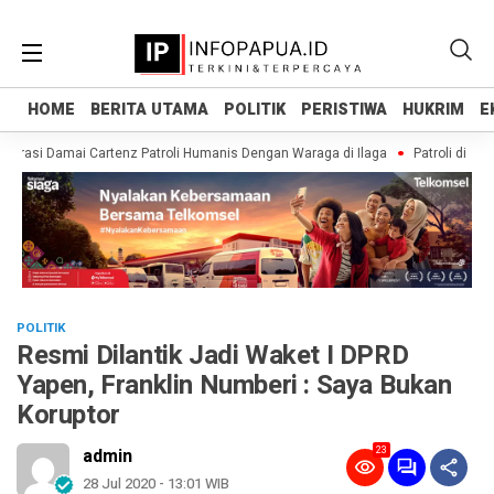
HOME
HOME
BERITA UTAMA
BERITA UTAMA
POLITIK
POLITIK
PERISTIWA
PERISTIWA
HUKRIM
HUKRIM
E
E
erasi Damai Cartenz Patroli Humanis Dengan Waraga di Ilaga
Patroli di Ila
POLITIK
Resmi Dilantik Jadi Waket I DPRD
Yapen, Franklin Numberi : Saya Bukan
Koruptor
23
admin
28 Jul 2020 - 13:01 WIB