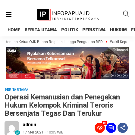
HOME
HOME
BERITA UTAMA
BERITA UTAMA
POLITIK
POLITIK
PERISTIWA
PERISTIWA
HUKRIM
HUKRIM
E
E
i dengan Ketua OJK Bahas Regulasi hingga Penguatan BPD
Wakil Kepala BG
BERITA UTAMA
Operasi Kemanusian dan Penegakan
Hukum Kelompok Kriminal Teroris
Bersenjata Tegas Dan Terukur
10
admin
17 Mei 2021 - 10:05 WIB