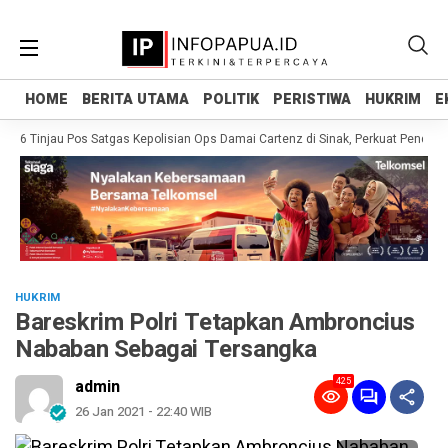
HOME
HOME
BERITA UTAMA
BERITA UTAMA
POLITIK
POLITIK
PERISTIWA
PERISTIWA
HUKRIM
HUKRIM
E
E
26 Tinjau Pos Satgas Kepolisian Ops Damai Cartenz di Sinak, Perkuat Pendek
HUKRIM
Bareskrim Polri Tetapkan Ambroncius
Nababan Sebagai Tersangka
425
admin
26 Jan 2021 - 22:40 WIB