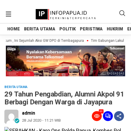
HOME
HOME
BERITA UTAMA
BERITA UTAMA
POLITIK
POLITIK
PERISTIWA
PERISTIWA
HUKRIM
HUKRIM
E
E
kum , Ini Sejumlah Aksi GW DPO di Tembagapura
Tim Gabungan Lakukan P
BERITA UTAMA
29 Tahun Pengabdian, Alumni Akpol 91
Berbagi Dengan Warga di Jayapura
60
admin
28 Jul 2020 - 11:21 WIB