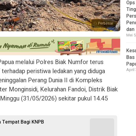
Ops
Ting
Per
Pen
Perbesar
dan
Mei 5
Kesa
Bas 
apua melalui Polres Biak Numfor terus
Pap
 terhadap peristiwa ledakan yang diduga
April
eninggalan Perang Dunia II di Kompleks
r Monginsidi, Kelurahan Fandoi, Distrik Biak
Minggu (31/05/2026) sekitar pukul 14.45
da Tempat Bagi KNPB