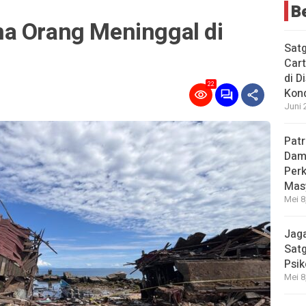
B
a Orang Meninggal di
Sat
Cart
di D
22
Kond
Juni 
Patr
Dama
Per
Mas
Mei 8
Jaga
Satg
Psik
Mei 8