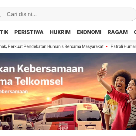
TIK
TIK
PERISTIWA
PERISTIWA
HUKRIM
HUKRIM
EKONOMI
EKONOMI
RAGAM
RAGAM
kuat Pendekatan Humanis Bersama Masyarakat
Patroli Humanis Satgas 