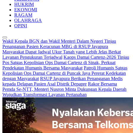
HUKRIM
EKONOMI
RAGAM
OLAHRAGA
OPINI
Wakil Kepala BGN dan Wakil Menteri Dalam Negeri Tinjau
Penanganan Pasien Keracunan MBG di RSUP Jayapura
Masyarakat Dapat Jadwal Ukur Tanah yang Lebih Jelas Berkat
Layanan Pengukuran Terjadwal
Kaops Damai Cartenz-2026 Tinjau
Pos Satgas Kepolisian Ops Damai Cartenz di Sinak, Perkuat
Pendekatan Humanis Bersama Masyarakat
Patroli Humanis Satgas
Kepolisian Ops Damai Cartenz di Puncak Jaya Pererat Kedekatan
dengan Masyarakat
RSUP Jayapura Berikan Penanganan Medis
kepada Delapan Pasien Asal Distrik Depapre
Rakor Bersama
Pemda Se-NTT, Menteri Nusron Minta Dukungan Kepala Daerah
Wujudkan Transformasi Layanan Pertanahan