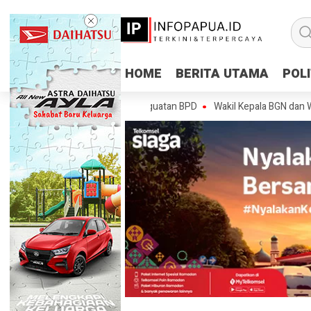
HOME
HOME
BERITA UTAMA
BERITA UTAMA
POLI
POLI
has Regulasi hingga Penguatan BPD
Wakil Kepala BGN dan Wakil Men