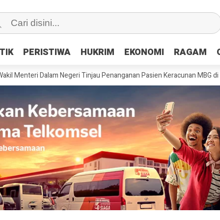
TIK
TIK
PERISTIWA
PERISTIWA
HUKRIM
HUKRIM
EKONOMI
EKONOMI
RAGAM
RAGAM
teri Dalam Negeri Tinjau Penanganan Pasien Keracunan MBG di RSUP Jay