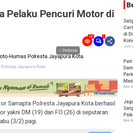
B
a Pelaku Pencuri Motor di
Sat
Cart
di D
546
1
Kond
Juni 
Perbesar
Patr
 Polresta Jayapura Kota.
Dama
Per
Mas
Mei 8
Jaga
tor Samapta Polresta Jayapura Kota berhasil
Satg
r yakni DM (19) dan FO (26) di seputaran
Psik
abu (3/2) pagi.
Mei 8