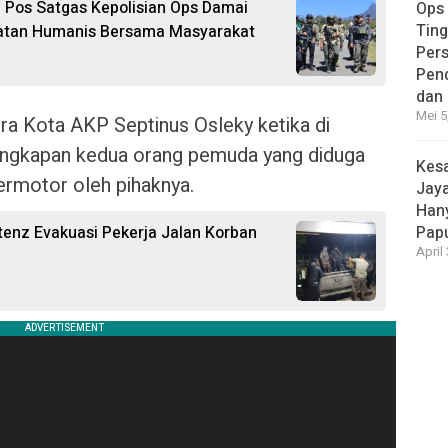
 Pos Satgas Kepolisian Ops Damai
Ops
Ting
katan Humanis Bersama Masyarakat
Per
Pen
dan
Mei 5
a Kota AKP Septinus Osleky ketika di
ngkapan kedua orang pemuda yang diduga
Kesa
rmotor oleh pihaknya.
Jaya
Hany
Pap
enz Evakuasi Pekerja Jalan Korban
April