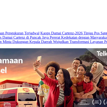
nan Pengukuran Terjadwal
Kaops Damai Cartenz-2026 Tinjau Pos Satg
ps Damai Cartenz di Puncak Jaya Pererat Kedekatan dengan Masyaraka
n Minta Dukungan Kepala Daerah Wujudkan Transformasi Layanan P