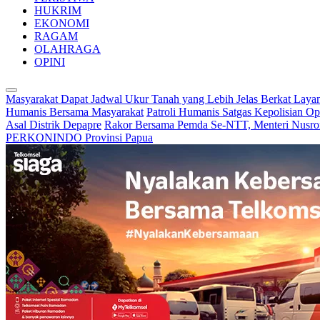
HUKRIM
EKONOMI
RAGAM
OLAHRAGA
OPINI
Masyarakat Dapat Jadwal Ukur Tanah yang Lebih Jelas Berkat Laya
Humanis Bersama Masyarakat
Patroli Humanis Satgas Kepolisian O
Asal Distrik Depapre
Rakor Bersama Pemda Se-NTT, Menteri Nusro
PERKONINDO Provinsi Papua