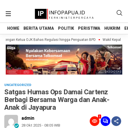
HOME
HOME
BERITA UTAMA
BERITA UTAMA
POLITIK
POLITIK
PERISTIWA
PERISTIWA
HUKRIM
HUKRIM
E
E
 dengan Ketua OJK Bahas Regulasi hingga Penguatan BPD
Wakil Kepala BGN
UNCATEGORIZED
Satgas Humas Ops Damai Cartenz
Berbagi Bersama Warga dan Anak-
Anak di Jayapura
3
admin
28 Okt 2025 - 08:05 WIB