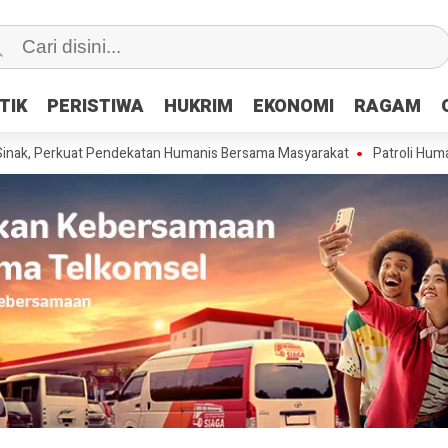
TIK
TIK
PERISTIWA
PERISTIWA
HUKRIM
HUKRIM
EKONOMI
EKONOMI
RAGAM
RAGAM
erkuat Pendekatan Humanis Bersama Masyarakat
Patroli Humanis Satg