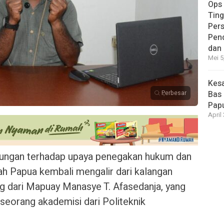
Ops
Ting
Per
Pen
dan
Mei 5
Kesa
Perbesar
Bas 
Pap
April
ngan terhadap upaya penegakan hukum dan
h Papua kembali mengalir dari kalangan
ng dari Mapuay Manasye T. Afasedanja, yang
seorang akademisi dari Politeknik