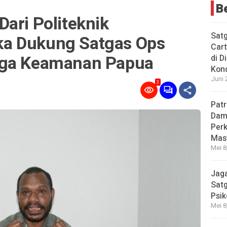
B
ari Politeknik
Sat
a Dukung Satgas Ops
Cart
aga Keamanan Papua
di D
Kond
Juni 
3
Patr
Dama
Per
Mas
Mei 8
Jaga
Satg
Psik
Mei 8