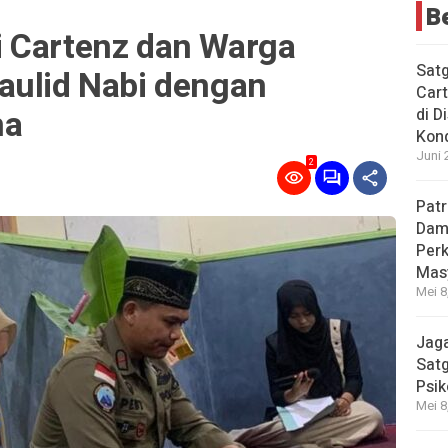
B
 Cartenz dan Warga
Sat
aulid Nabi dengan
Cart
ma
di D
Kond
Juni 
2
Patr
Dama
Per
Mas
Mei 8
Jaga
Satg
Psik
Mei 8