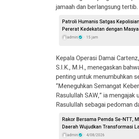
jamaah dan berlangsung tertib.
Patroli Humanis Satgas Kepolisia
Pererat Kedekatan dengan Masya
admin
15 jam
Kepala Operasi Damai Cartenz, 
S.I.K., M.H., menegaskan bah
penting untuk menumbuhkan s
“Meneguhkan Semangat Keber
Rasulullah SAW,” ia mengajak 
Rasulullah sebagai pedoman da
Rakor Bersama Pemda Se-NTT, Me
Daerah Wujudkan Transformasi L
admin
4/08/2026