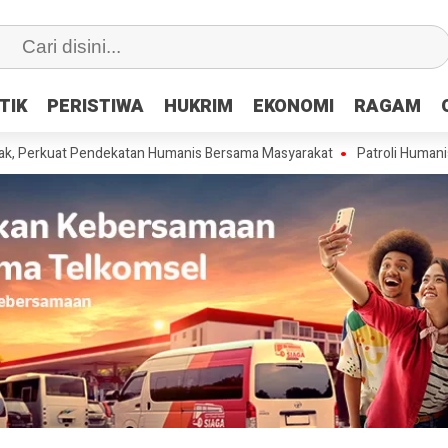
TIK
TIK
PERISTIWA
PERISTIWA
HUKRIM
HUKRIM
EKONOMI
EKONOMI
RAGAM
RAGAM
at Pendekatan Humanis Bersama Masyarakat
Patroli Humanis Satgas K