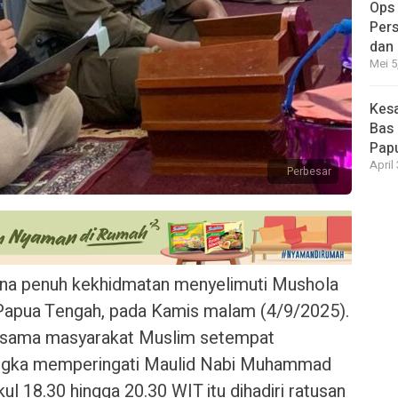
Ops
Pers
dan
Mei 5
Kesa
Bas 
Pap
April
Perbesar
na penuh kekhidmatan menyelimuti Mushola
 Papua Tengah, pada Kamis malam (4/9/2025).
rsama masyarakat Muslim setempat
angka memperingati Maulid Nabi Muhammad
l 18.30 hingga 20.30 WIT itu dihadiri ratusan