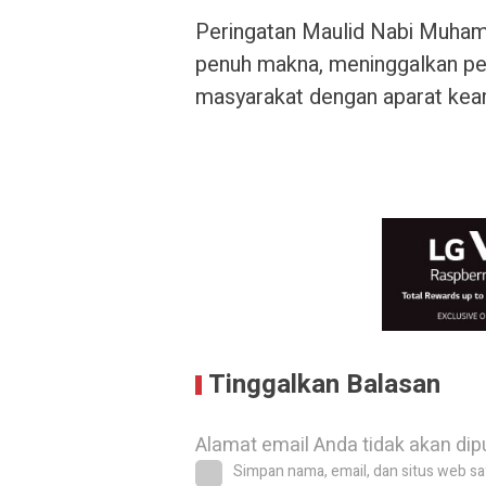
Peringatan Maulid Nabi Muhamma
penuh makna, meninggalkan pe
masyarakat dengan aparat kea
Tinggalkan Balasan
Alamat email Anda tidak akan dip
Simpan nama, email, dan situs web sa