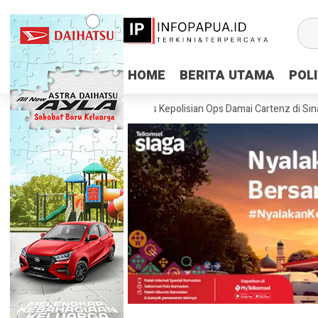
HOME
HOME
BERITA UTAMA
BERITA UTAMA
POLI
POLI
2026 Tinjau Pos Satgas Kepolisian Ops Damai Cartenz di Sinak, Perku